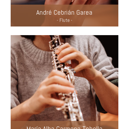
André Cebrián Garea
- Flute -
María Alba Carmona Tobella