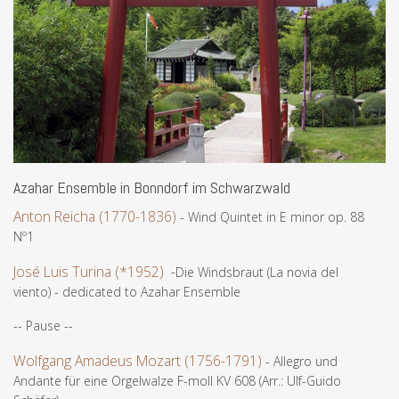
Azahar Ensemble in Bonndorf im Schwarzwald
Anton Reicha (1770-1836)
- Wind Quintet in E minor op. 88
Nº1
José Luis Turina (*1952)
-
Die Windsbraut (La novia del
viento) - dedicated to Azahar Ensemble
-- Pause --
Wolfgang Amadeus Mozart (1756-1791)
- Allegro und
Andante für eine Orgelwalze F-moll KV 608 (Arr.: Ulf-Guido