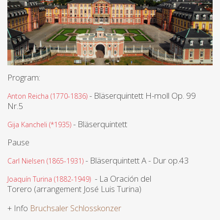
Program:
- Bläserquintett H-moll Op. 99
Anton Reicha (1770-1836)
Nr.5
- Bläserquintett
Gija Kancheli (*1935)
Pause
- Bläserquintett A - Dur op.43
Carl Nielsen (1865-1931)
- La Oración del
Joaquín Turina (1882-1949)
Torero
(arrangement José Luis Turina)
+ Info
Bruchsaler Schlosskonzer