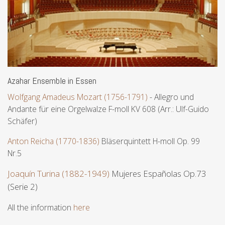
Azahar Ensemble in Essen
Wolfgang Amadeus Mozart (1756-1791)
- Allegro und
Andante für eine Orgelwalze F-moll KV 608 (Arr.: Ulf-Guido
Schäfer)
Anton Reicha (1770-1836)
Bläserquintett H-moll Op. 99
Nr.5
Joaquín Turina (1882-1949)
Mujeres Españolas Op.73
(Serie 2)
All the information
here