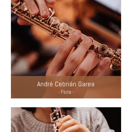
André Cebrián Garea
- Flute -