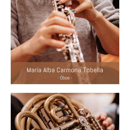
María Alba Carmona Tobella
- Oboe -